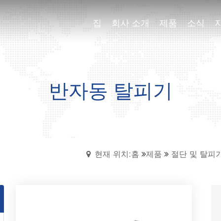
집
집
회사 소개
회사 소개
제품
제품
소식
소식
반자동 탈피기
현재 위치:홈
제품
절단 및 탈피