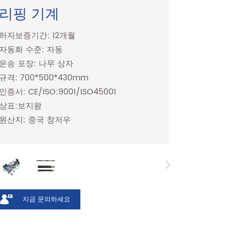
리핑 기계
하자보증기간: 12개월
자동화 수준: 자동
운송 포장: 나무 상자
규격: 700*500*430mm
인증서: CE/ISO:9001/ISO45001
상표:보지왕
원산지: 중국 창저우
지금 문의하세요