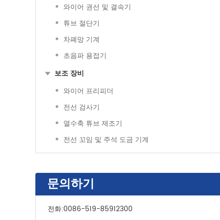
와이어 권선 및 결속기
튜브 절단기
차폐망 기계
초음파 용접기
보조 장비
와이어 프리피더
전선 검사기
열수축 튜브 제조기
전선 꼬임 및 주석 도금 기계
문의하기
전화:
0086-519-85912300