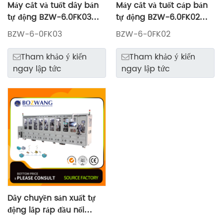
Máy cắt và tuốt dây bán
Máy cắt và tuốt cáp bán
tự động BZW-6.0FK03
tự động BZW-6.0FK02
FAKRA
FAKRA
BZW-6-0FK03
BZW-6-0FK02
Tham khảo ý kiến ​​
Tham khảo ý kiến ​​
ngay lập tức
ngay lập tức
Dây chuyền sản xuất tự
động lắp ráp đầu nối