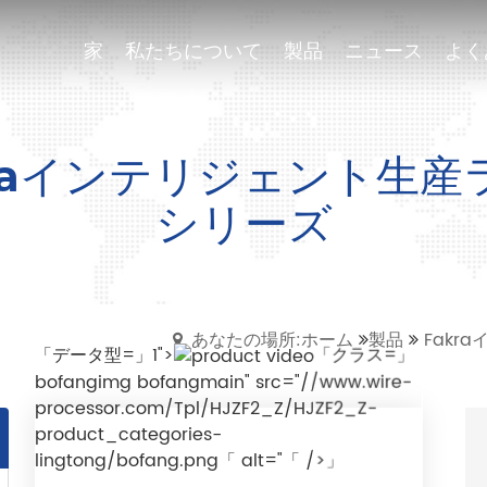
家
家
私たちについて
私たちについて
製品
製品
ニュース
ニュース
よく
よく
kraインテリジェント生産
シリーズ
あなたの場所:ホーム
製品
Fakr
「データ型=」1">
「クラス=」
bofangimg bofangmain" src="//www.wire-
processor.com/Tpl/HJZF2_Z/HJZF2_Z-
product_categories-
lingtong/bofang.png「 alt="「 />」