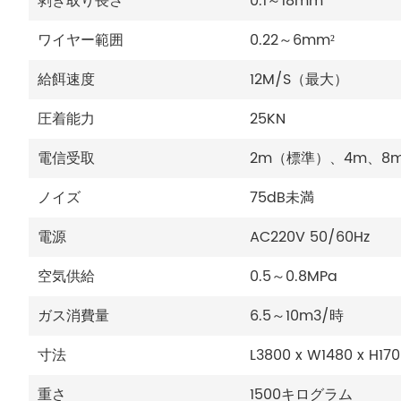
剥ぎ取り長さ
0.1～18mm
ワイヤー範囲
0.22～6mm²
給餌速度
12M/S（最大）
圧着能力
25KN
電信受取
2m（標準）、4m、8
ノイズ
75dB未満
電源
AC220V 50/60Hz
空気供給
0.5～0.8MPa
ガス消費量
6.5～10m3/時
寸法
L3800 x W1480 
重さ
1500キログラム