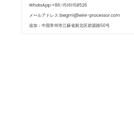
WhatsApp:
+86-15161158526
メールアドレス:
bwgm1@wire-processor.com
追加：
中国常州市江蘇省新北区碧源路50号