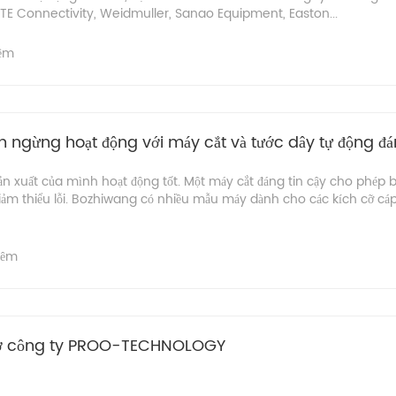
 TE Connectivity, Weidmuller, Sanao Equipment, Easton...
hêm
n ngừng hoạt động với máy cắt và tước dây tự động đán
 xuất của mình hoạt động tốt. Một máy cắt đáng tin cậy cho phép 
iảm thiểu lỗi. Bozhiwang có nhiều mẫu máy dành cho các kích cỡ cá
hêm
hở công ty PROO-TECHNOLOGY