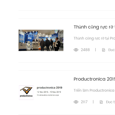
Thành công rực rỡ 
Thành công rực rỡ tại P
2488
|
Đọc
Productronica 201
Triển lãm Productronica
2117
|
Đọc 