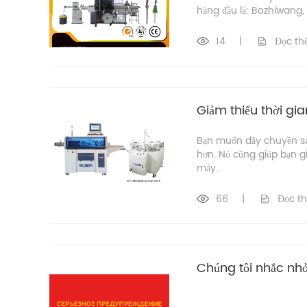
hàng đầu là: Bozhiwang,
14
|
Đọc t
Giảm thiểu thời gia
Bạn muốn dây chuyền sản
hơn. Nó cũng giúp bạn g
máy...
66
|
Đọc t
Chúng tôi nhắc n