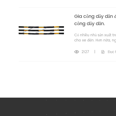
Gia công dây dẫn đ
công dây dẫn.
Có nhiều nhà sản xuất t
cho xe điện. Hơn nữa, ng
2127
|
Đọc 