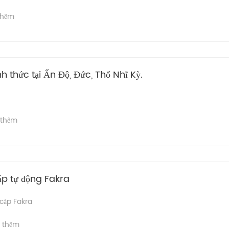
thêm
nh thức tại Ấn Độ, Đức, Thổ Nhĩ Kỳ.
 thêm
áp tự động Fakra
 cáp Fakra
 thêm