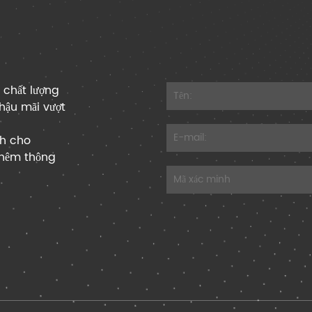
 chất lượng
hậu mãi vượt
nh cho
 thêm thông