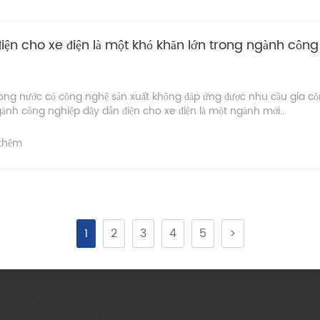
iện cho xe điện là một khó khăn lớn trong ngành công
rong nước có công nghệ sản xuất không đáp ứng được nhu cầu gia cô
ành công nghiệp dây dẫn điện cho xe điện là một ngành mới...
thêm
1
2
3
4
5
>