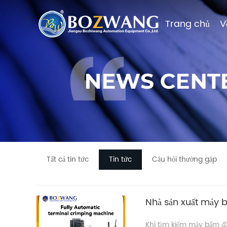
Trang chủ
Trang chủ
V
V
Tất cả tin tức
Tin tức
Câu hỏi thường gặp
Nhà sản xuất máy b
Khi tìm kiếm máy bấm đầu