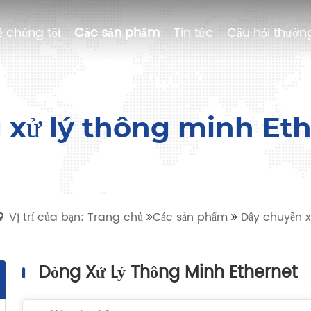
ề chúng tôi
ề chúng tôi
Các sản phẩm
Các sản phẩm
Tin tức
Tin tức
Câu hỏi thườn
Câu hỏi thườn
xử lý thông minh Et
Vị trí của bạn: Trang chủ
Các sản phẩm
Dây chuyền x
Dòng Xử Lý Thông Minh Ethernet