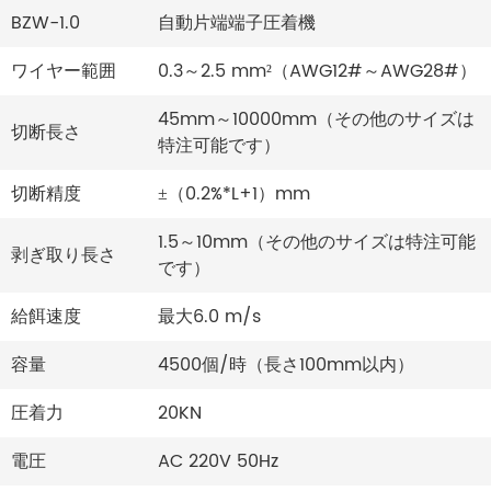
BZW-1.0
自動片端端子圧着機
ワイヤー範囲
0.3～2.5 mm²（AWG12#～AWG28#）
45mm～10000mm（その他のサイズは
切断長さ
特注可能です）
切断精度
±（0.2%*L+1）mm
1.5～10mm（その他のサイズは特注可能
剥ぎ取り長さ
です）
給餌速度
最大6.0 m/s
容量
4500個/時（長さ100mm以内）
圧着力
20KN
電圧
AC 220V 50Hz