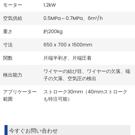
モーター
1.2kW
空気供給
0.5MPa～0.7MPa、6m³/h
重さ
約200kg
寸法
650 x 700 x 1500mm
関数
片端半剥ぎ、片端圧着
ワイヤーの結び目、ワイヤーの欠落、端
検出能力
子の欠落、空気圧の検出
アプリケーター
ストローク30mm（40mmストローク
範囲
も特注可能）
今すぐお問い合わせ