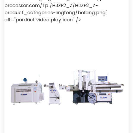
processor.com/Tpl/HJZF2_Z/HJZF2_Z-
product_categories-lingtong/bofang.png"
alt="porduct video play icon" />