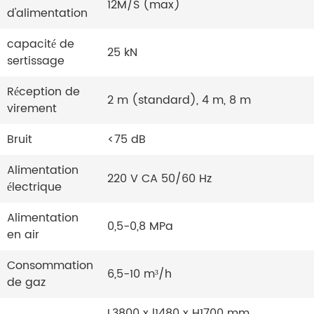
12M/S (max)
d'alimentation
capacité de
25 kN
sertissage
Réception de
2 m (standard), 4 m, 8 m
virement
Bruit
<75 dB
Alimentation
220 V CA 50/60 Hz
électrique
Alimentation
0,5-0,8 MPa
en air
Consommation
6,5-10 m³/h
de gaz
L3800 x l1480 x H1700 mm