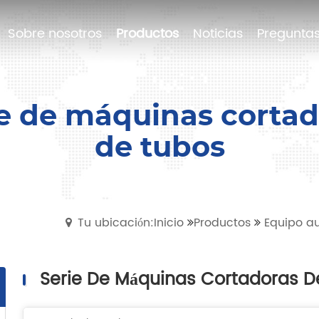
Sobre nosotros
Sobre nosotros
Productos
Productos
Noticias
Noticias
Preguntas
Preguntas
ie de máquinas cortad
de tubos
Tu ubicación:Inicio
Productos
Equipo au
Serie De Máquinas Cortadoras D