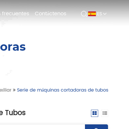
 frecuentes
 frecuentes
Contáctenos
Contáctenos
ES
ES
oras
xiliar
Serie de máquinas cortadoras de tubos
e Tubos