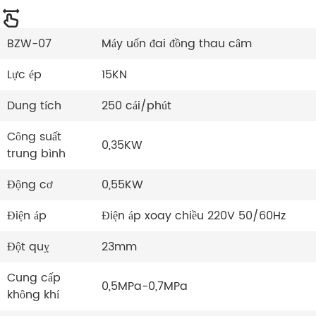
BZW-07
Máy uốn đai đồng thau câm
Lực ép
15KN
Dung tích
250 cái/phút
Công suất
0,35KW
trung bình
Động cơ
0,55KW
Điện áp
Điện áp xoay chiều 220V 50/60Hz
Đột quỵ
23mm
Cung cấp
0,5MPa-0,7MPa
không khí