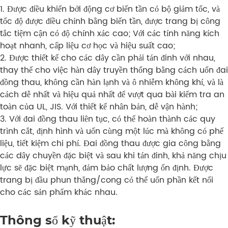
1. Được điều khiển bởi động cơ biến tần có bộ giảm tốc, và
tốc độ được điều chỉnh bằng biến tần, được trang bị công
tắc tiệm cận có độ chính xác cao; Với các tính năng kích
hoạt nhanh, cấp liệu cơ học và hiệu suất cao;
2. Được thiết kế cho các dây cần phải tán đinh với nhau,
thay thế cho việc hàn dây truyền thống bằng cách uốn đai
đồng thau, không cần hàn lạnh và ô nhiễm không khí, và là
cách dễ nhất và hiệu quả nhất để vượt qua bài kiểm tra an
toàn của UL, JIS. Với thiết kế nhân bản, dễ vận hành;
3. Với đai đồng thau liên tục, có thể hoàn thành các quy
trình cắt, định hình và uốn cùng một lúc mà không có phế
liệu, tiết kiệm chi phí. Đai đồng thau được gia công bằng
các dây chuyền đặc biệt và sau khi tán đinh, khả năng chịu
lực sẽ đặc biệt mạnh, đảm bảo chất lượng ổn định. Được
trang bị đầu phun thẳng/cong có thể uốn phần kết nối
cho các sản phẩm khác nhau.
Thông số kỹ thuật: