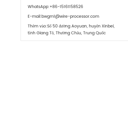
WhatsApp:
+86-15161158526
E-mail:
bwgm1@wire-processor.com
Thêm vào:
Số 50 đường Aoyuan, huyện Xinbei,
tỉnh Giang Tô, Thường Châu, Trung Quốc