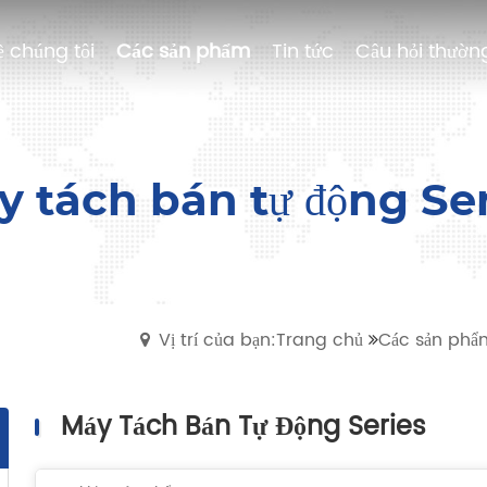
ề chúng tôi
về chúng tôi
Các sản phẩm
Các sản phẩm
Tin tức
Tin tức
Câu hỏi thườn
Câu hỏi thườn
 tách bán tự động Se
Vị trí của bạn:Trang chủ
Các sản phẩ
Máy Tách Bán Tự Động Series