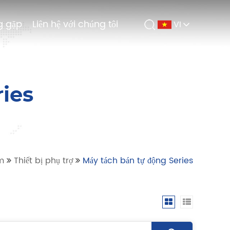
g gặp
g gặp
Liên hệ với chúng tôi
Liên hệ với chúng tôi
VI
VI
ries
m
Thiết bị phụ trợ
Máy tách bán tự động Series