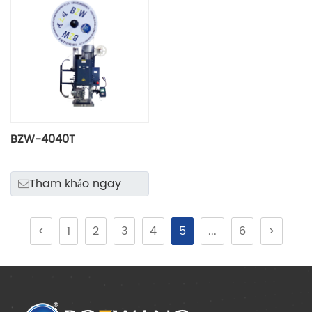
BZW-4040T
Tham khảo ngay
<
1
2
3
4
5
...
6
>